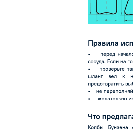
Правила ис
• перед началом
сосуда. Если на 
• проверьте так
шланг вел к на
предотвратить вы
• не переполняйт
• желательно ино
Что предлаг
Колбы Бунзена 