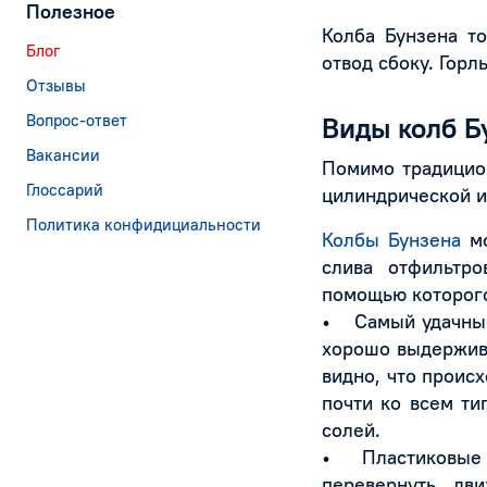
Полезное
Колба Бунзена т
Блог
отвод сбоку. Гор
Отзывы
Вопрос-ответ
Виды колб Б
Вакансии
Помимо традицио
Глоссарий
цилиндрической и
Политика конфидициальности
Колбы Бунзена
мо
слива отфильтро
помощью которого
• Самый удачный
хорошо выдержива
видно, что проис
почти ко всем ти
солей.
• Пластиковые к
перевернуть дв