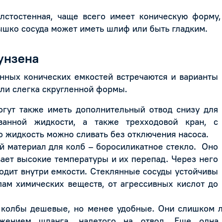
олстостенная, чаще всего имеет коническую форму
лышко сосуда может иметь шлиф или быть гладким.
унзена
нных конических емкостей
встречаются и варианты
ли слегка скругленной формы.
гут также иметь дополнительный отвод снизу для
ванной жидкости, а также трехходовой кран, с
 жидкость можно сливать без отключения насоса.
 материал для колб – боросиликатное стекло. Оно
ет высокие температуры и их перепад. Через него
ходит внутри емкости. Стеклянные сосуды устойчивы
пам химических веществ, от агрессивных кислот до
олбы дешевые, но менее удобные. Они слишком л
ижением шланга, надетого на отвод. Еще одна