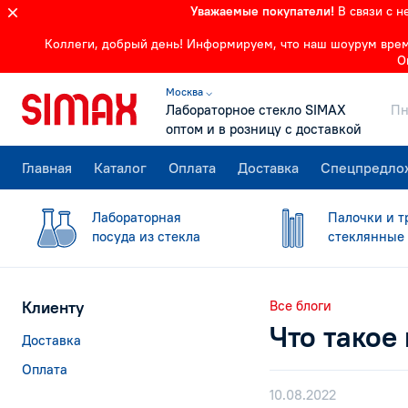
Уважаемые покупатели!
В связи с 
Коллеги, добрый день! Информируем, что наш шоурум времен
О
Москва ⌵
Лабораторное стекло SIMAX
Пн
оптом и в розницу с доставкой
Главная
Каталог
Оплата
Доставка
Спецпредло
Лабораторная
Палочки и т
посуда из стекла
стеклянные
Клиенту
Все блоги
Что такое
Доставка
Оплата
10.08.2022