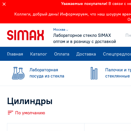
Уважаемые покупатели!
В связи с 
Коллеги, добрый день! Информируем, что наш шоурум времен
О
Москва ⌵
Лабораторное стекло SIMAX
Пн
оптом и в розницу с доставкой
Главная
Каталог
Оплата
Доставка
Спецпредло
Лабораторная
Палочки и т
посуда из стекла
стеклянные
Цилиндры
По умолчанию