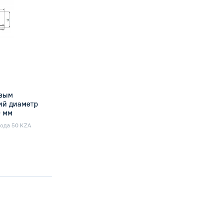
овым
ий диаметр
0 мм
вода 50 KZA