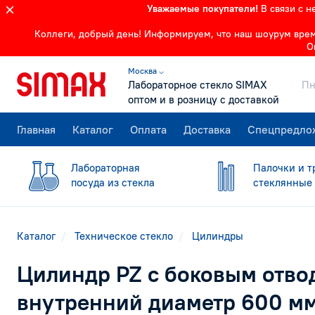
Уважаемые покупатели!
В связи с 
Коллеги, добрый день! Информируем, что наш шоурум времен
О
Москва ⌵
Лабораторное стекло SIMAX
Пн
оптом и в розницу с доставкой
Главная
Каталог
Оплата
Доставка
Спецпредло
Лабораторная
Палочки и т
посуда из стекла
стеклянные
Каталог
Техническое стекло
Цилиндры
Цилиндр PZ с боковым отво
внутренний диаметр 600 мм