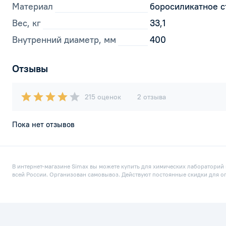
Материал
боросиликатное с
Вес, кг
33,1
Внутренний диаметр, мм
400
Отзывы
215 оценок
2 отзыва
Пока нет отзывов
В интернет-магазине Simax вы можете купить для химических лабораторий п
всей России. Организован самовывоз. Действуют постоянные скидки для о