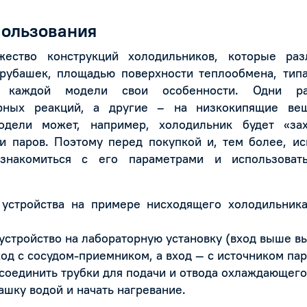
пользования
ество конструкций холодильников, которые раз
 рубашек, площадью поверхности теплообмена, тип
 каждой модели свои особенности. Одни ра
рных реакций, а другие – на низкокипящие вещ
одели может, например, холодильник будет «за
и паров. Поэтому перед покупкой и, тем более, и
ознакомиться с его параметрами и использоват
 устройства на примере нисходящего холодильник
стройство на лабораторную установку (вход выше вы
д с сосудом-приемником, а вход — с источником пар
оединить трубки для подачи и отвода охлаждающего 
шку водой и начать нагревание.