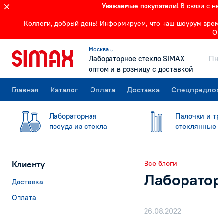
Уважаемые покупатели!
В связи с 
Коллеги, добрый день! Информируем, что наш шоурум времен
О
Москва ⌵
Лабораторное стекло SIMAX
Пн
оптом и в розницу с доставкой
Главная
Каталог
Оплата
Доставка
Спецпредло
Лабораторная
Палочки и т
посуда из стекла
стеклянные
Клиенту
Все блоги
Лаборатор
Доставка
Оплата
26.08.2022