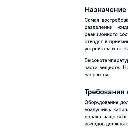
Назначение 
Самая востребов
разделении жид
реакционного сос
отводят в приёмн
устройства и то, 
Высокотемператур
части веществ. Н
взорвется.
Требования 
Оборудование дол
воздушных капилл
делают чаще всего
выходов должны б