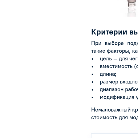
Критерии в
При выборе подх
такие факторы, ка
• цель — для чего
• вместимость (
• длина;
• размер входно
• диапазон рабоч
• модификация у
Немаловажный кри
стоимость для мо