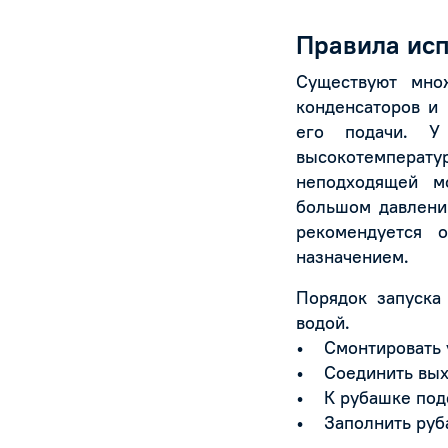
Правила ис
Существуют множ
конденсаторов и
его подачи. У
высокотемперату
неподходящей м
большом давлени
рекомендуется 
назначением.
Порядок запуска
водой.
• Смонтировать у
• Соединить выхо
• К рубашке подс
• Заполнить руба