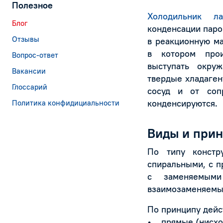
Полезное
Холодильник ла
Блог
конденсации паро
Отзывы
в реакционную ма
в котором прои
Вопрос-ответ
выступать окру
Вакансии
твердые хладаген
Глоссарий
сосуд и от соп
конденсируются.
Политика конфидициальности
Виды и прин
По типу констр
спиральными, с п
с заменяемым
взаимозаменяем
По принципу дейст
• прямые (нисхо