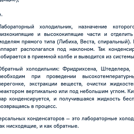
.
Лабораторный холодильник, назначение которо
низкокипящие и высококипящие части и отделить
моделям прямого типа (Либиха, Веста, спиральный). 
аппарат располагался под наклоном. Так конденси
собирается в приемной колбе и выводится из системы
Обратный холодильник: Фридрихсена, Штеделера,
необходим при проведении высокотемпературн
перегонке, экстракции веществ, очистки жидкосте
реактором вертикально или под небольшим углом. Ки
пар конденсируется, и получившаяся жидкость бесп
возвращаясь в процесс.
ерсальных конденсаторов — это лабораторные холод
ак нисходящие, и как обратные.