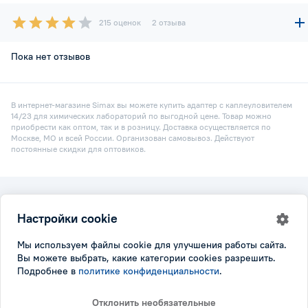
215 оценок
2 отзыва
Пока нет отзывов
В интернет-магазине Simax вы можете купить адаптер с каплеуловителем
14/23 для химических лабораторий по выгодной цене. Товар можно
приобрести как оптом, так и в розницу. Доставка осуществляется по
Москве, МО и всей России. Организован самовывоз. Действуют
постоянные скидки для оптовиков.
2026 © Simax.ru
Настройки cookie
Все права защищены.
Политика конфидициальности
|
Настройки cookie
Мы используем файлы cookie для улучшения работы сайта.
Вы можете выбрать, какие категории cookies разрешить.
Подробнее в
политике конфиденциальности
.
Отклонить необязательные