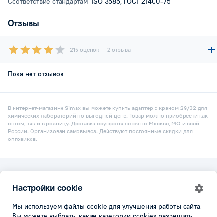
Соответствие стандартам
ISO 3585, ГОСТ 21400-75
Отзывы
215 оценок
2 отзыва
Пока нет отзывов
В интернет-магазине Simax вы можете купить адаптер с краном 29/32 для
химических лабораторий по выгодной цене. Товар можно приобрести как
оптом, так и в розницу. Доставка осуществляется по Москве, МО и всей
России. Организован самовывоз. Действуют постоянные скидки для
оптовиков.
2026 © Simax.ru
Настройки cookie
Все права защищены.
Политика конфидициальности
|
Настройки cookie
Мы используем файлы cookie для улучшения работы сайта.
Вы можете выбрать, какие категории cookies разрешить.