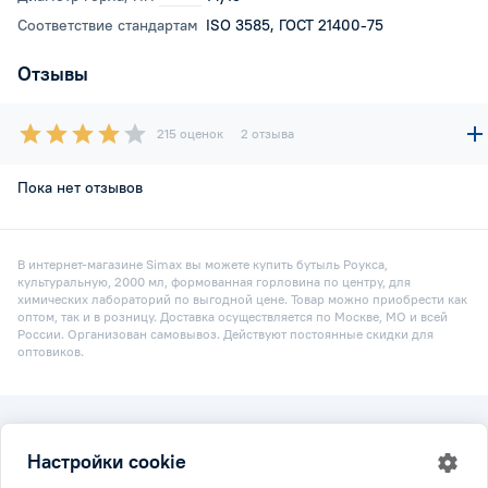
Соответствие стандартам
ISO 3585, ГОСТ 21400-75
Отзывы
215 оценок
2 отзыва
Пока нет отзывов
В интернет-магазине Simax вы можете купить бутыль Роукса,
культуральную, 2000 мл, формованная горловина по центру, для
химических лабораторий по выгодной цене. Товар можно приобрести как
оптом, так и в розницу. Доставка осуществляется по Москве, МО и всей
России. Организован самовывоз. Действуют постоянные скидки для
оптовиков.
2026 © Simax.ru
Настройки cookie
Все права защищены.