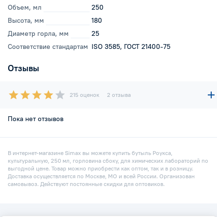
Объем, мл
250
Высота, мм
180
Диаметр горла, мм
25
Соответствие стандартам
ISO 3585, ГОСТ 21400-75
Отзывы
215 оценок
2 отзыва
Пока нет отзывов
В интернет-магазине Simax вы можете купить бутыль Роукса,
культуральную, 250 мл, горловина сбоку, для химических лабораторий по
выгодной цене. Товар можно приобрести как оптом, так и в розницу.
Доставка осуществляется по Москве, МО и всей России. Организован
самовывоз. Действуют постоянные скидки для оптовиков.