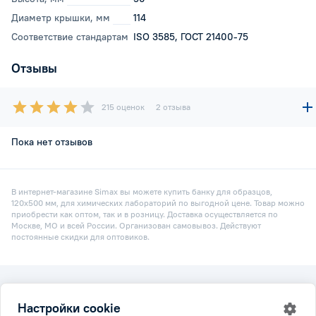
Диаметр крышки, мм
114
Соответствие стандартам
ISO 3585, ГОСТ 21400-75
Отзывы
215 оценок
2 отзыва
Пока нет отзывов
В интернет-магазине Simax вы можете купить банку для образцов,
120х500 мм, для химических лабораторий по выгодной цене. Товар можно
приобрести как оптом, так и в розницу. Доставка осуществляется по
Москве, МО и всей России. Организован самовывоз. Действуют
постоянные скидки для оптовиков.
2026 © Simax.ru
Настройки cookie
Все права защищены.