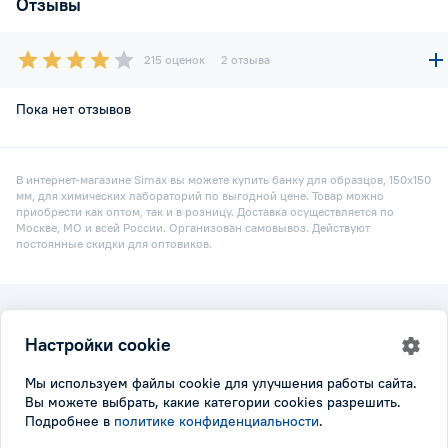
Отзывы
215 оценок
2 отзыва
Пока нет отзывов
В интернет-магазине Simax вы можете купить банку для образцов, 150х150
мм, для химических лабораторий по выгодной цене. Товар можно
приобрести как оптом, так и в розницу. Доставка осуществляется по
Москве, МО и всей России. Организован самовывоз. Действуют
постоянные скидки для оптовиков.
2026 © Simax.ru
Настройки cookie
Все права защищены.
Политика конфидициальности
|
Настройки cookie
Мы используем файлы cookie для улучшения работы сайта.
Вы можете выбрать, какие категории cookies разрешить.
Подробнее в
политике конфиденциальности
.