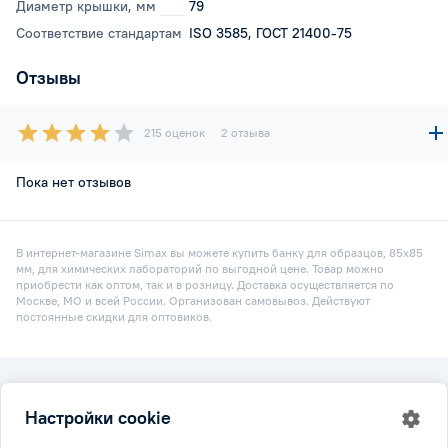
Диаметр крышки, мм
79
Соответствие стандартам
ISO 3585, ГОСТ 21400-75
Отзывы
215 оценок
2 отзыва
Пока нет отзывов
В интернет-магазине Simax вы можете купить банку для образцов, 85х85
мм, для химических лабораторий по выгодной цене. Товар можно
приобрести как оптом, так и в розницу. Доставка осуществляется по
Москве, МО и всей России. Организован самовывоз. Действуют
постоянные скидки для оптовиков.
2026 © Simax.ru
Настройки cookie
Все права защищены.