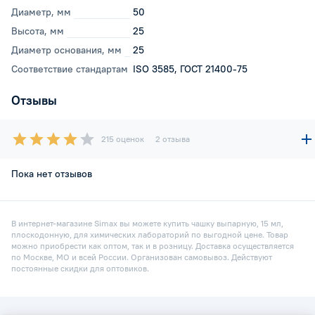
Диаметр, мм
50
Высота, мм
25
Диаметр основания, мм
25
Соответствие стандартам
ISO 3585, ГОСТ 21400-75
Отзывы
215 оценок
2 отзыва
Пока нет отзывов
В интернет-магазине Simax вы можете купить чашку выпарную, 15 мл,
плоскодонную, для химических лабораторий по выгодной цене. Товар
можно приобрести как оптом, так и в розницу. Доставка осуществляется
по Москве, МО и всей России. Организован самовывоз. Действуют
постоянные скидки для оптовиков.