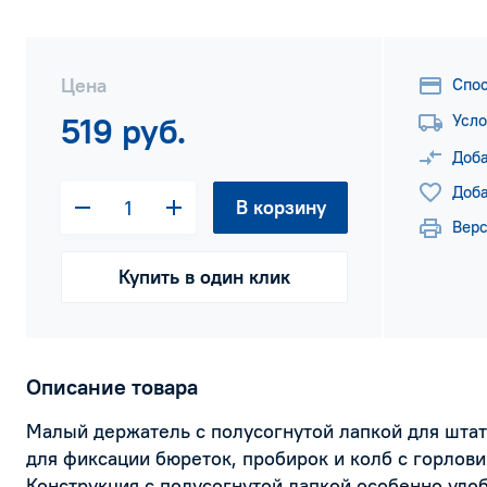
Цена
Спо
519 руб.
Усло
Доба
Доба
В корзину
Верс
Купить в один клик
Описание товара
Малый держатель с полусогнутой лапкой для штат
для фиксации бюреток, пробирок и колб с горлови
Конструкция с полусогнутой лапкой особенно удоб