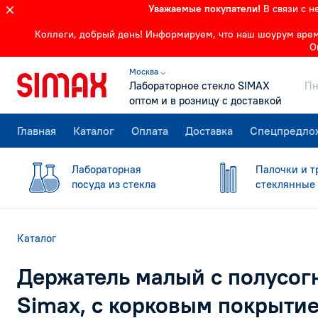
Уважаемые покупатели!
В связи с 
Коллеги, добрый день! Информируем, что наш шоурум времен
О
Москва ⌵
Лабораторное стекло SIMAX
Пн
оптом и в розницу с доставкой
Главная
Каталог
Оплата
Доставка
Спецпредло
Лабораторная
Палочки и т
посуда из стекла
стеклянные
Каталог
Держатель малый с полусог
Simax, с корковым покрыти