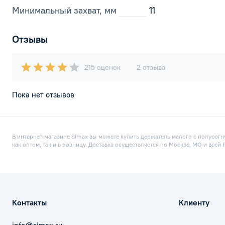
Минимальный захват, мм
11
Отзывы
215 оценок
2 отзыва
Пока нет отзывов
В интернет-магазине Simax вы можете купить держатель малого с полусог
как оптом, так и в розницу. Доставка осуществляется по Москве, МО и все
Контакты
Клиенту