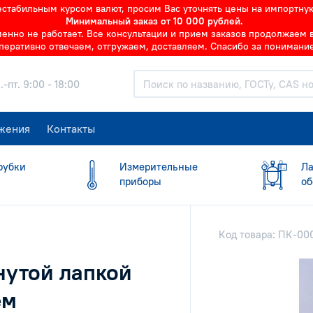
нестабильным курсом валют, просим Вас уточнять цены на импортну
Минимальный заказ от 10 000 рублей.
но не работает. Все консультации и прием заказов продолжаем в 
перативно отвечаем, отгружаем, доставляем. Спасибо за понимание
.-пт. 9:00 - 18:00
жения
Контакты
рубки
Измерительные
Ла
приборы
об
Код товара: ПК-0
нутой лапкой
ем