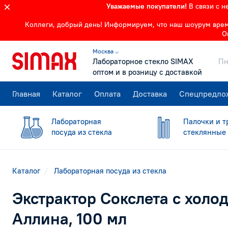
Уважаемые покупатели!
В связи с 
Коллеги, добрый день! Информируем, что наш шоурум времен
О
Москва ⌵
Лабораторное стекло SIMAX
Пн
оптом и в розницу с доставкой
Главная
Каталог
Оплата
Доставка
Спецпредло
Лабораторная
Палочки и т
посуда из стекла
стеклянные
Каталог
Лабораторная посуда из стекла
Экстрактор Сокслета с холо
Аллина, 100 мл