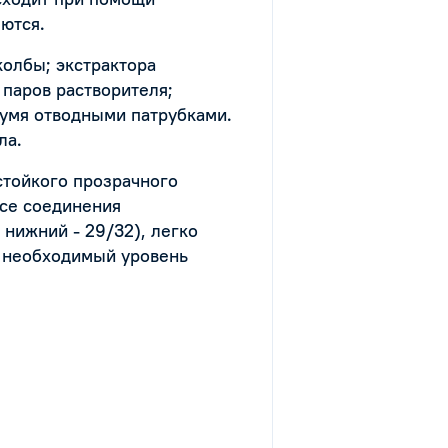
ются.
колбы; экстрактора
 паров растворителя;
вумя отводными патрубками.
ла.
стойкого прозрачного
се соединения
нижний - 29/32), легко
т необходимый уровень