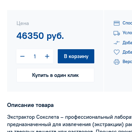
Цена
Спо
46350 руб.
Усло
Доба
Доба
В корзину
Верс
Купить в один клик
Описание товара
Экстрактор Сокслета – профессиональный лабора
предназначенный для извлечения (экстракции) р
из твердых веществ или растворов. Процесс прои