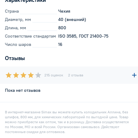
Страна
Чехия
Диаметр, мм
40 (внешний)
Длина, мм
800
Соответствие стандартам
ISO 3585, ГОСТ 21400-75
Число шаров
16
Отзывы
215 оценок
2 отзыва
Пока нет отзывов
В интернет-магазине Simax вы можете купить холодильник Аллина, без
шлифов, 800 мм, для химических лабораторий по выгодной цене. Товар
можно приобрести как оптом, так и в розницу. Доставка осуществляется
по Москве, МО и всей России. Организован самовывоз. Действуют
постоянные скидки для оптовиков.