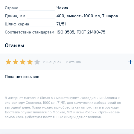
Страна
Чехия
Длина, мм
400, емкость 1000 мл, 7 шаров
Шлиф керна
71/51
Соответствие стандартам
ISO 3585, ГОСТ 21400-75
Отзывы
215 оценок
2 отзыва
Пока нет отзывов
В интернет-магазине Simax вы можете купить холодильник Аллина к
экстрактору Сокслета, 1000 мл. 71/51, для химических лабораторий по
выгодной цене. Товар можно приобрести как оптом, так и в розницу.
Доставка осуществляется по Москве, МО и всей России. Организован
самовывоз. Действуют постоянные скидки для оптовиков.