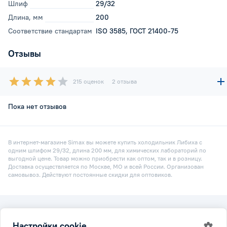
Шлиф
29/32
Длина, мм
200
Соответствие стандартам
ISO 3585, ГОСТ 21400-75
Отзывы
215 оценок
2 отзыва
Пока нет отзывов
В интернет-магазине Simax вы можете купить холодильник Либиха с
одним шлифом 29/32, длина 200 мм, для химических лабораторий по
выгодной цене. Товар можно приобрести как оптом, так и в розницу.
Доставка осуществляется по Москве, МО и всей России. Организован
самовывоз. Действуют постоянные скидки для оптовиков.
2026 © Simax.ru
Настройки cookie
Все права защищены.