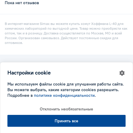
Пока нет отзывов
В интернет-магазине Simax вы можете купить хомут Хоффмана L-40 для
химических лабораторий по выгодной цене. Товар можно приобрести как
оптом, так и в розницу. Доставка осуществляется по Москве, МО и всей
России. Организован самовывоз. Действуют постоянные скидки для
оптовиков.
2026 © Simax.ru
Настройки cookie
Все права защищены.
Политика конфидициальности
|
Настройки cookie
Мы используем файлы cookie для улучшения работы сайта.
Вы можете выбрать, какие категории cookies разрешить.
Подробнее в
политике конфиденциальности
.
Отклонить необязательные
Принять все