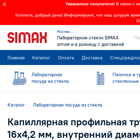
Уважаемые покупатели!
В связи с 
Коллеги, добрый день! Информируем, что наш шоурум времен
О
Москва ⌵
Лабораторное стекло SIMAX
Пн
оптом и в розницу с доставкой
Главная
Каталог
Оплата
Доставка
Спецпредло
Лабораторная
Палочки и т
посуда из стекла
стеклянные
Каталог
Лабораторная посуда из стекла
Капиллярная профильная тр
16х4,2 мм, внутренний диам