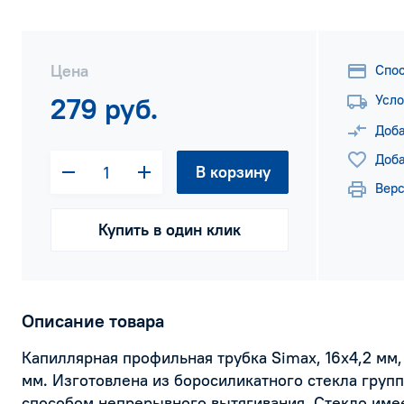
Цена
Спо
279 руб.
Усло
Доба
Доба
В корзину
Верс
Купить в один клик
Описание товара
Капиллярная профильная трубка Simax, 16х4,2 мм,
мм. Изготовлена из боросиликатного стекла групп
способом непрерывного вытягивания. Стекло име