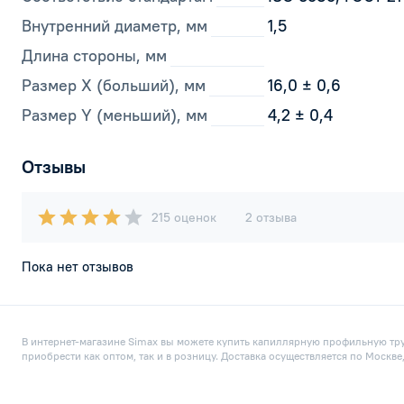
Внутренний диаметр, мм
1,5
Длина стороны, мм
Размер Х (больший), мм
16,0 ± 0,6
Размер Y (меньший), мм
4,2 ± 0,4
Отзывы
215 оценок
2 отзыва
Пока нет отзывов
В интернет-магазине Simax вы можете купить капиллярную профильную труб
приобрести как оптом, так и в розницу. Доставка осуществляется по Москв