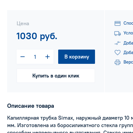
Цена
Спо
1030 руб.
Усло
Доба
Доба
В корзину
Верс
Купить в один клик
Описание товара
Капиллярная трубка Simax, наружный диаметр 10 м
мм. Изготовлена из боросиликатного стекла групп
способом непрерывного вытягивания. Стекло име