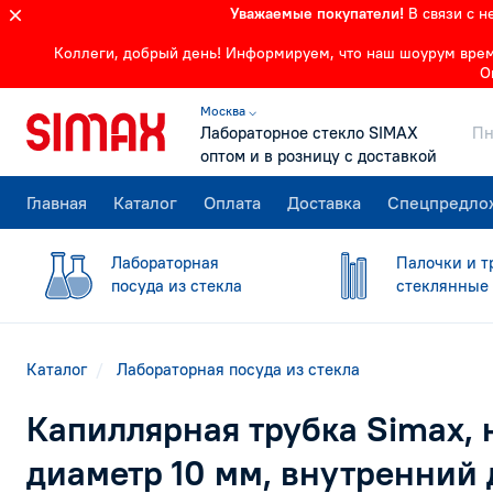
Уважаемые покупатели!
В связи с 
Коллеги, добрый день! Информируем, что наш шоурум времен
О
Москва ⌵
Лабораторное стекло SIMAX
Пн
оптом и в розницу с доставкой
Главная
Каталог
Оплата
Доставка
Спецпредло
Лабораторная
Палочки и т
посуда из стекла
стеклянные
Каталог
Лабораторная посуда из стекла
Капиллярная трубка Simax,
диаметр 10 мм, внутренний 