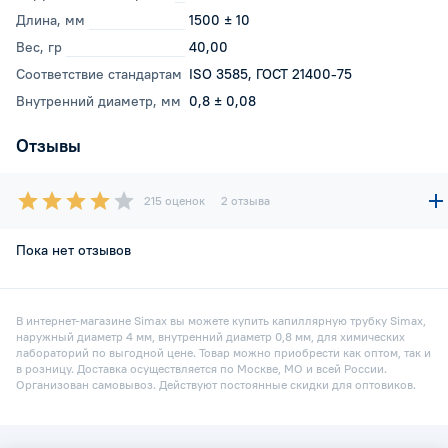
Длина, мм
1500 ± 10
Вес, гр
40,00
Соответствие стандартам
ISO 3585, ГОСТ 21400-75
Внутренний диаметр, мм
0,8 ± 0,08
Отзывы
215 оценок
2 отзыва
Пока нет отзывов
В интернет-магазине Simax вы можете купить капиллярную трубку Simax,
наружный диаметр 4 мм, внутренний диаметр 0,8 мм, для химических
лабораторий по выгодной цене. Товар можно приобрести как оптом, так и
в розницу. Доставка осуществляется по Москве, МО и всей России.
Организован самовывоз. Действуют постоянные скидки для оптовиков.