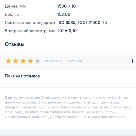
Длина, мм
1500 ± 10
Вес, гр
158,00
Соответствие стандартам
ISO 3585, ГОСТ 21400-75
Внутренний диаметр, мм
2,0 ± 0,10
Отзывы
215 оценок
2 отзыва
Пока нет отзывов
В интернет-магазине Simax вы можете купить капиллярную трубку Simax,
наружный диаметр 8 мм, внутренний диаметр 2 мм, для химических
лабораторий по выгодной цене. Товар можно приобрести как оптом, так и
в розницу. Доставка осуществляется по Москве, МО и всей России.
Организован самовывоз. Действуют постоянные скидки для оптовиков.