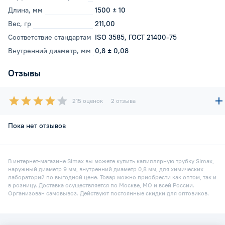
Длина, мм
1500 ± 10
Вес, гр
211,00
Соответствие стандартам
ISO 3585, ГОСТ 21400-75
Внутренний диаметр, мм
0,8 ± 0,08
Отзывы
215 оценок
2 отзыва
Пока нет отзывов
В интернет-магазине Simax вы можете купить капиллярную трубку Simax,
наружный диаметр 9 мм, внутренний диаметр 0,8 мм, для химических
лабораторий по выгодной цене. Товар можно приобрести как оптом, так и
в розницу. Доставка осуществляется по Москве, МО и всей России.
Организован самовывоз. Действуют постоянные скидки для оптовиков.