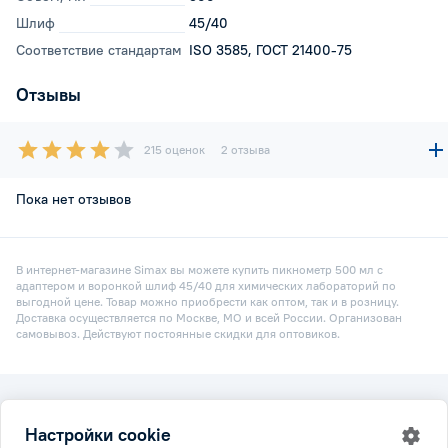
Шлиф
45/40
Соответствие стандартам
ISO 3585, ГОСТ 21400-75
Отзывы
215 оценок
2 отзыва
Пока нет отзывов
В интернет-магазине Simax вы можете купить пикнометр 500 мл с
адаптером и воронкой шлиф 45/40 для химических лабораторий по
выгодной цене. Товар можно приобрести как оптом, так и в розницу.
Доставка осуществляется по Москве, МО и всей России. Организован
самовывоз. Действуют постоянные скидки для оптовиков.
2026 © Simax.ru
Настройки cookie
Все права защищены.