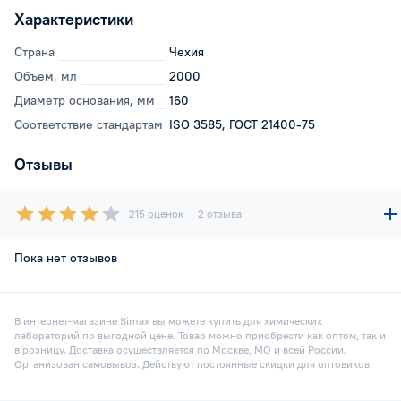
Характеристики
Страна
Чехия
Объем, мл
2000
Диаметр основания, мм
160
Соответствие стандартам
ISO 3585, ГОСТ 21400-75
Отзывы
215 оценок
2 отзыва
Пока нет отзывов
В интернет-магазине Simax вы можете купить для химических
лабораторий по выгодной цене. Товар можно приобрести как оптом, так и
в розницу. Доставка осуществляется по Москве, МО и всей России.
Организован самовывоз. Действуют постоянные скидки для оптовиков.