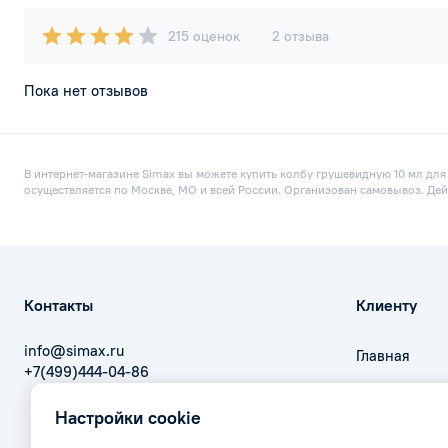
215 оценок
2 отзыва
Пока нет отзывов
В интернет-магазине Simax вы можете купить колбу грушевидную 10 мл для
осуществляется по Москве, МО и всей России. Организован самовывоз. Дей
Контакты
Клиенту
info@simax.ru
Главная
+7(499)444-04-86
Оплата
Настройки cookie
Доставка