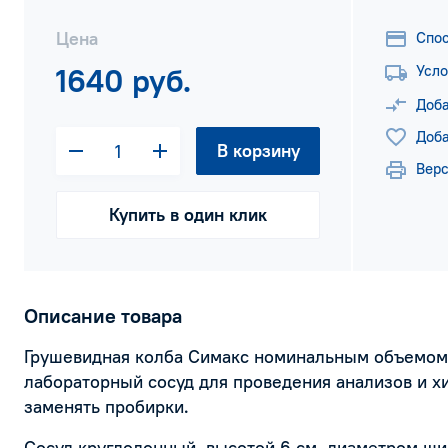
Цена
Спо
1640 руб.
Усло
Доба
Доба
В корзину
Верс
Купить в один клик
Описание товара
Грушевидная колба Симакс номинальным объемом 
лабораторный сосуд для проведения анализов и х
заменять пробирки.
Сосуд круглодонный, высотой 6 см, диаметром шир