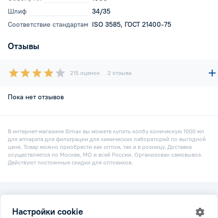
Шлиф
34/35
Соответствие стандартам
ISO 3585, ГОСТ 21400-75
Отзывы
215 оценок
2 отзыва
Пока нет отзывов
В интернет-магазине Simax вы можете купить колбу коническую 1000 мл
для аппарата для фильтрации для химических лабораторий по выгодной
цене. Товар можно приобрести как оптом, так и в розницу. Доставка
осуществляется по Москве, МО и всей России. Организован самовывоз.
Действуют постоянные скидки для оптовиков.
2026 © Simax.ru
Настройки cookie
Все права защищены.