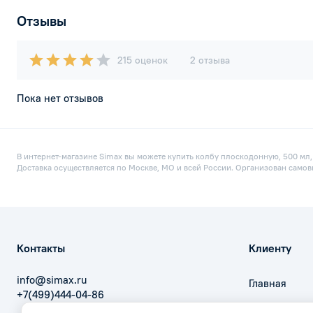
Отзывы
215 оценок
2 отзыва
Пока нет отзывов
В интернет-магазине Simax вы можете купить колбу плоскодонную, 500 мл,
Доставка осуществляется по Москве, МО и всей России. Организован самов
Контакты
Клиенту
info@simax.ru
Главная
+7(499)444-04-86
Оплата