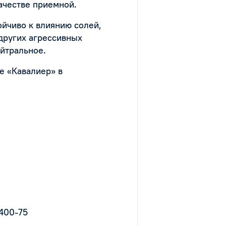
качестве приемной.
ойчиво к влиянию солей,
 других агрессивных
ейтральное.
е «Кавалиер» в
1400-75