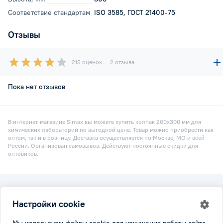
Соответствие стандартам
ISO 3585, ГОСТ 21400-75
Отзывы
215 оценок
2 отзыва
Пока нет отзывов
В интернет-магазине Simax вы можете купить колпак 200х300 мм для
химических лабораторий по выгодной цене. Товар можно приобрести как
оптом, так и в розницу. Доставка осуществляется по Москве, МО и всей
России. Организован самовывоз. Действуют постоянные скидки для
оптовиков.
2026 © Simax.ru
Настройки cookie
Все права защищены.
Политика конфидициальности
|
Настройки cookie