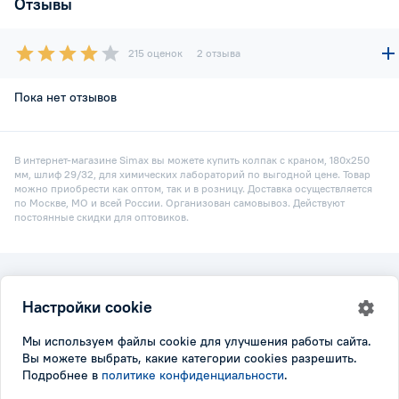
Отзывы
215 оценок
2 отзыва
Пока нет отзывов
В интернет-магазине Simax вы можете купить колпак с краном, 180х250
мм, шлиф 29/32, для химических лабораторий по выгодной цене. Товар
можно приобрести как оптом, так и в розницу. Доставка осуществляется
по Москве, МО и всей России. Организован самовывоз. Действуют
постоянные скидки для оптовиков.
2026 © Simax.ru
Настройки cookie
Все права защищены.
Политика конфидициальности
|
Настройки cookie
Мы используем файлы cookie для улучшения работы сайта.
Вы можете выбрать, какие категории cookies разрешить.
Подробнее в
политике конфиденциальности
.