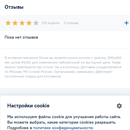
Отзывы
215 оценок
2 отзыва
Пока нет отзывов
В интернет-магазине Simax вы можете купить колпак с краном, 300х300
мм, шлиф 34/35, для химических лабораторий по выгодной цене. Товар
можно приобрести как оптом, так и в розницу. Доставка осуществляется
по Москве, МО и всей России. Организован самовывоз. Действуют
постоянные скидки для оптовиков.
2026 © Simax.ru
Настройки cookie
Все права защищены.
Политика конфидициальности
|
Настройки cookie
Мы используем файлы cookie для улучшения работы сайта.
Вы можете выбрать, какие категории cookies разрешить.
Подробнее в
политике конфиденциальности
.