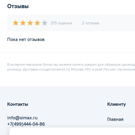
Отзывы
215 оценок
2 отзыва
Пока нет отзывов
В интернет-магазине Simax вы можете купить кувшин для образцов цилиндр
розницу. Доставка осуществляется по Москве, МО и всей России. Организо
Контакты
Клиенту
info@simax.ru
Главная
+7(499)444-04-86
Оплата