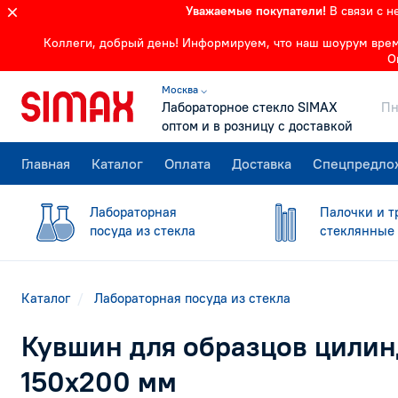
Уважаемые покупатели!
В связи с 
Коллеги, добрый день! Информируем, что наш шоурум времен
О
Москва ⌵
Лабораторное стекло SIMAX
Пн
оптом и в розницу с доставкой
Главная
Каталог
Оплата
Доставка
Спецпредло
Лабораторная
Палочки и т
посуда из стекла
стеклянные
Каталог
Лабораторная посуда из стекла
Кувшин для образцов цилин
150х200 мм