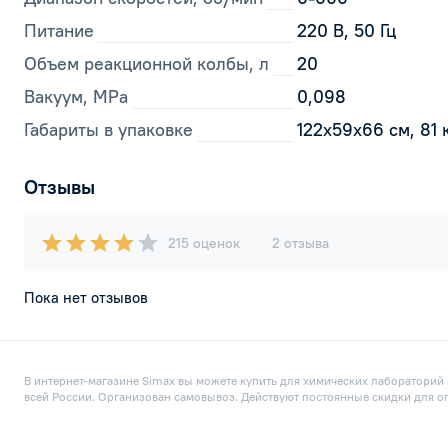
Питание
220 В, 50 Гц
Объем реакционной колбы, л
20
Вакуум, MPa
0,098
Габариты в упаковке
122х59х66 см, 81 
Отзывы
215 оценок
2 отзыва
Пока нет отзывов
В интернет-магазине Simax вы можете купить для химических лабораторий п
всей России. Организован самовывоз. Действуют постоянные скидки для о