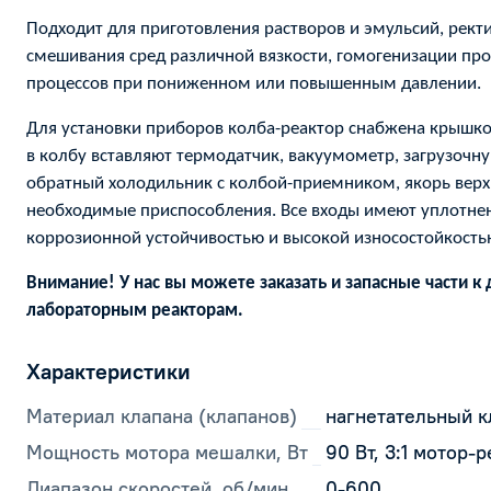
Подходит для приготовления растворов и эмульсий, рект
смешивания сред различной вязкости, гомогенизации про
процессов при пониженном или повышенным давлении.
Для установки приборов колба-реактор снабжена крышкой
в колбу вставляют термодатчик, вакуумометр, загрузочн
обратный холодильник с колбой-приемником, якорь вер
необходимые приспособления. Все входы имеют уплотнен
коррозионной устойчивостью и высокой износостойкость
Внимание! У нас вы можете заказать и запасные части к
лабораторным реакторам.
Характеристики
Материал клапана (клапанов)
нагнетательный к
Мощность мотора мешалки, Вт
90 Вт, 3:1 мотор-
Диапазон скоростей, об/мин
0-600