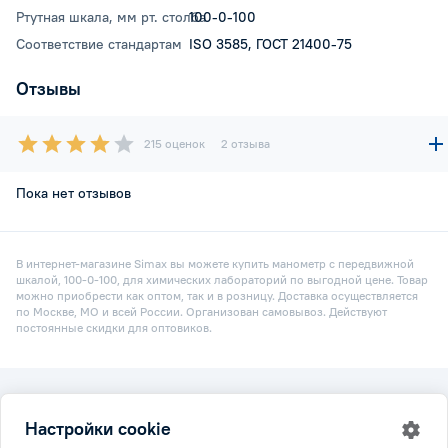
Ртутная шкала, мм рт. столба
100-0-100
Соответствие стандартам
ISO 3585, ГОСТ 21400-75
Отзывы
215 оценок
2 отзыва
Пока нет отзывов
В интернет-магазине Simax вы можете купить манометр с передвижной
шкалой, 100-0-100, для химических лабораторий по выгодной цене. Товар
можно приобрести как оптом, так и в розницу. Доставка осуществляется
по Москве, МО и всей России. Организован самовывоз. Действуют
постоянные скидки для оптовиков.
2026 © Simax.ru
Настройки cookie
Все права защищены.