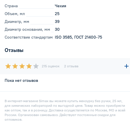
Страна
Чехия
Объем, мл
25
Диаметр, мм
39
Диаметр основания, мм
30
Соответствие стандартам
ISO 3585, ГОСТ 21400-75
Отзывы
215 оценок
2 отзыва
Пока нет отзывов
В интернет-магазине Simax вы можете купить мензурку без ручки, 25 мл,
для химических лабораторий по выгодной цене. Товар можно приобрести
как оптом, так и в розницу. Доставка осуществляется по Москве, МО и всей
России. Организован самовывоз. Действуют постоянные скидки для
оптовиков.