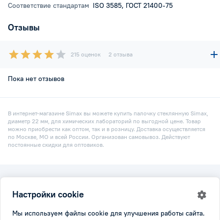
Соответствие стандартам
ISO 3585, ГОСТ 21400-75
Отзывы
215 оценок
2 отзыва
Пока нет отзывов
В интернет-магазине Simax вы можете купить палочку стеклянную Simax,
диаметр 22 мм, для химических лабораторий по выгодной цене. Товар
можно приобрести как оптом, так и в розницу. Доставка осуществляется
по Москве, МО и всей России. Организован самовывоз. Действуют
постоянные скидки для оптовиков.
2026 © Simax.ru
Настройки cookie
Все права защищены.
Политика конфидициальности
|
Настройки cookie
Мы используем файлы cookie для улучшения работы сайта.