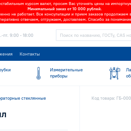
нестабильным курсом валют, просим Вас уточнять цены на импортну
Минимальный заказ от 10 000 рублей.
но не работает. Все консультации и прием заказов продолжаем в 
перативно отвечаем, отгружаем, доставляем. Спасибо за понимание
.-пт. 9:00 - 18:00
жения
Контакты
рубки
Измерительные
Ла
приборы
об
ораторные стеклянные
Код товара: ГБ-00
мл