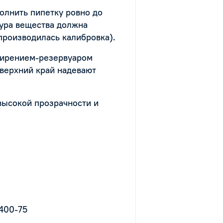
олнить пипетку ровно до
тура вещества должна
 производилась калибровка).
ширением-резервуаром
 верхний край надевают
высокой прозрачности и
1400-75