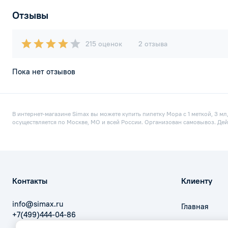
Отзывы
215 оценок
2 отзыва
Пока нет отзывов
В интернет-магазине Simax вы можете купить пипетку Мора с 1 меткой, 3 мл
осуществляется по Москве, МО и всей России. Организован самовывоз. Дей
Контакты
Клиенту
info@simax.ru
Главная
+7(499)444-04-86
Оплата