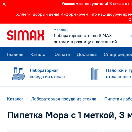
Уважаемые покупатели!
В связи с 
Коллеги, добрый день! Информируем, что наш шоурум времен
О
Москва ⌵
Лабораторное стекло SIMAX
Пн
оптом и в розницу с доставкой
Главная
Каталог
Оплата
Доставка
Спецпредло
Лабораторная
Палочки и т
посуда из стекла
стеклянные
Каталог
Лабораторная посуда из стекла
Пипетки лаб
Пипетка Мора с 1 меткой, 3 