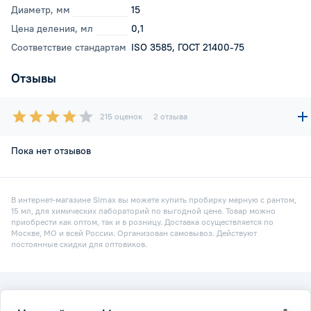
Диаметр, мм
15
Цена деления, мл
0,1
Соответствие стандартам
ISO 3585, ГОСТ 21400-75
Отзывы
215 оценок
2 отзыва
Пока нет отзывов
В интернет-магазине Simax вы можете купить пробирку мерную с рантом,
15 мл, для химических лабораторий по выгодной цене. Товар можно
приобрести как оптом, так и в розницу. Доставка осуществляется по
Москве, МО и всей России. Организован самовывоз. Действуют
постоянные скидки для оптовиков.
2026 © Simax.ru