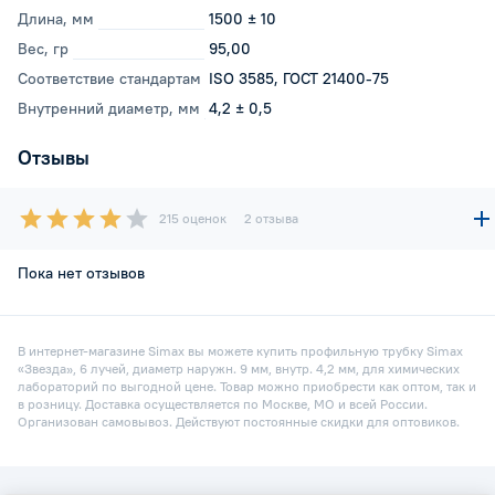
Длина, мм
1500 ± 10
Вес, гр
95,00
Соответствие стандартам
ISO 3585, ГОСТ 21400-75
Внутренний диаметр, мм
4,2 ± 0,5
Отзывы
215 оценок
2 отзыва
Пока нет отзывов
В интернет-магазине Simax вы можете купить профильную трубку Simax
«Звезда», 6 лучей, диаметр наружн. 9 мм, внутр. 4,2 мм, для химических
лабораторий по выгодной цене. Товар можно приобрести как оптом, так и
в розницу. Доставка осуществляется по Москве, МО и всей России.
Организован самовывоз. Действуют постоянные скидки для оптовиков.