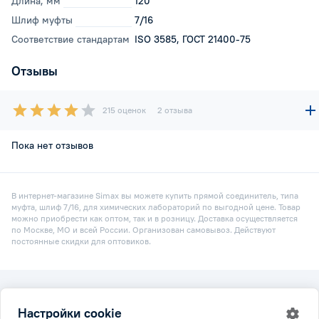
Длина, мм
120
Шлиф муфты
7/16
Соответствие стандартам
ISO 3585, ГОСТ 21400-75
Отзывы
215 оценок
2 отзыва
Пока нет отзывов
В интернет-магазине Simax вы можете купить прямой соединитель, типа
муфта, шлиф 7/16, для химических лабораторий по выгодной цене. Товар
можно приобрести как оптом, так и в розницу. Доставка осуществляется
по Москве, МО и всей России. Организован самовывоз. Действуют
постоянные скидки для оптовиков.
2026 © Simax.ru
Настройки cookie
Все права защищены.