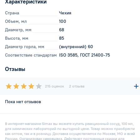
Характеристики
Страна
Чехия
Объем, мл
100
Диаметр, мм
68
Высота, мм
85
Диаметр горла, мм
(внутренний) 60
Соответствие стандартам
ISO 3585, ГОСТ 21400-75
Отзывы
215 оценок
2 отзыва
Пока нет отзывов
В интернет-магазине Simax вы можете купить реакционный сосуд, 100 мл,
для химических лабораторий по выгодной цене. Товар можно приобрести
как оптом, так и в розницу. Доставка осуществляется по Москве, МО и всей
России. Организован самовывоз. Действуют постоянные скидки для