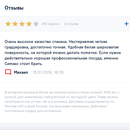
Отзывы
215 оценок
2 отзыва
Очень высокое качество стакана. Нестираемая четкая
градуировка, достаточно точная. Удобная белая шерховатая
поверхность, на которой можно делать пометки. Если нужна
действительно хорошая профессиональная посуда, именно
Симакс стоит брать.
Михаил
15.01.2016, 16:39
В интернет-магазине Simax вы можете купить стакан низкий, 1000 мл, с
ручкой, для химических лабораторий по выгодной цене. Товар можно
приобрести как оптом, так и в розницу. Доставка осуществляется по
Москве, МО и всей России. Организован самовывоз. Действуют
постоянные скидки для оптовиков.