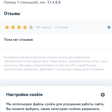
Размер Y (меньший), мм
7,1 ± 0,5
Отзывы
215 оценок
2 отзыва
Пока нет отзывов
В интернет-магазине Simax вы можете купить для химических
лабораторий по выгодной цене. Товар можно приобрести как оптом, так и
в розницу. Доставка осуществляется по Москве, МО и всей России.
Организован самовывоз. Действуют постоянные скидки для оптовиков.
2026 © Simax.ru
Настройки cookie
Все права защищены.
Политика конфидициальности
|
Настройки cookie
Мы используем файлы cookie для улучшения работы сайта.
Вы можете выбрать, какие категории cookies разрешить.