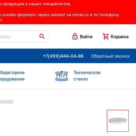
ю продукцию у наших специалистов.
онлайн-формате: через каталог на simax.ru и по телефону.
!
Войти
Корзина
+7(499)444-04-86
Обратный звонок
бораторное
Техническое
орудование
стекло
004455