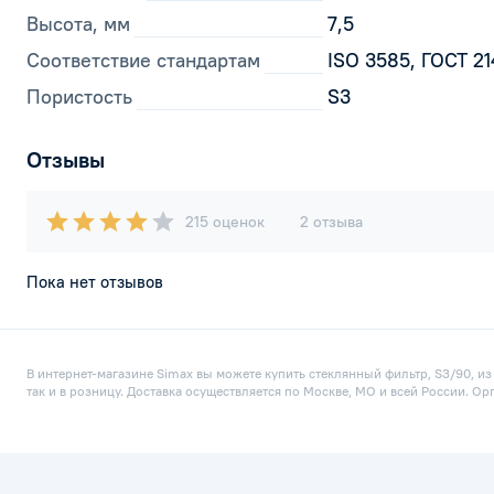
Высота, мм
7,5
Соответствие стандартам
ISO 3585, ГОСТ 2
Пористость
S3
Отзывы
215 оценок
2 отзыва
Пока нет отзывов
В интернет-магазине Simax вы можете купить стеклянный фильтр, S3/90, из
так и в розницу. Доставка осуществляется по Москве, МО и всей России. О