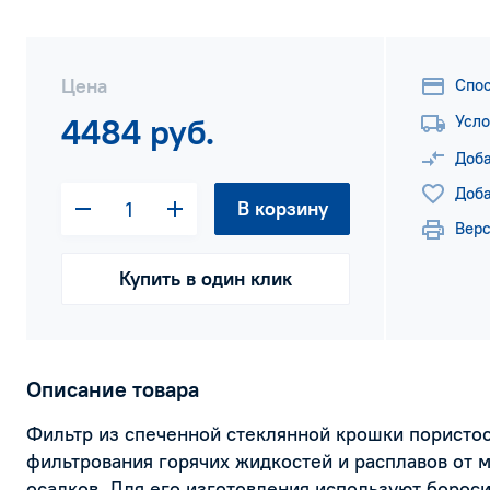
Цена
Спо
4484 руб.
Усло
Доба
Доба
В корзину
Верс
Купить в один клик
Описание товара
Фильтр из спеченной стеклянной крошки пористос
фильтрования горячих жидкостей и расплавов от 
осадков. Для его изготовления используют бороси