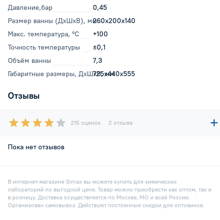
Давление,бар
0,45
Размер ванны (ДхШхВ), мм
260x200x140
Макс. температура, °С
+100
Точность температуры
±0,1
Объём ванны
7,3
Габаритные размеры, ДхШхВ, мм
725x440x555
Отзывы
215 оценок
2 отзыва
Пока нет отзывов
В интернет-магазине Simax вы можете купить для химических
лабораторий по выгодной цене. Товар можно приобрести как оптом, так и
в розницу. Доставка осуществляется по Москве, МО и всей России.
Организован самовывоз. Действуют постоянные скидки для оптовиков.