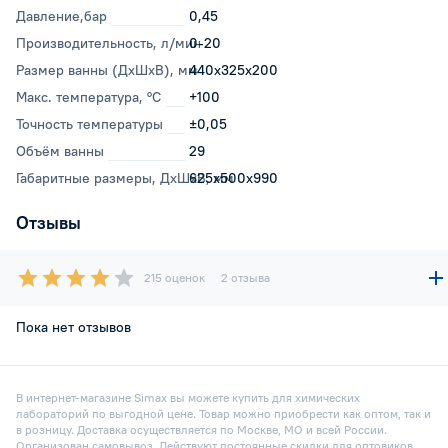
Давление,бар
0,45
Производительность, л/мин
0-20
Размер ванны (ДхШхВ), мм
440x325x200
Макс. температура, °С
+100
Точность температуры
±0,05
Объём ванны
29
Габаритные размеры, ДхШхВ, мм
625x500x990
Отзывы
215 оценок
2 отзыва
Пока нет отзывов
В интернет-магазине Simax вы можете купить для химических
лабораторий по выгодной цене. Товар можно приобрести как оптом, так и
в розницу. Доставка осуществляется по Москве, МО и всей России.
Организован самовывоз. Действуют постоянные скидки для оптовиков.