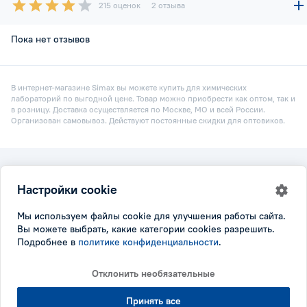
215 оценок
2 отзыва
Пока нет отзывов
В интернет-магазине Simax вы можете купить для химических
лабораторий по выгодной цене. Товар можно приобрести как оптом, так и
в розницу. Доставка осуществляется по Москве, МО и всей России.
Организован самовывоз. Действуют постоянные скидки для оптовиков.
2026 © Simax.ru
Настройки cookie
Все права защищены.
Политика конфидициальности
|
Настройки cookie
Мы используем файлы cookie для улучшения работы сайта.
Вы можете выбрать, какие категории cookies разрешить.
Подробнее в
политике конфиденциальности
.
Отклонить необязательные
Принять все