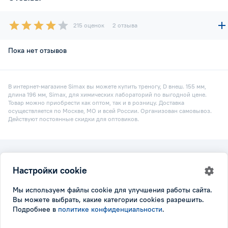
215 оценок
2 отзыва
Пока нет отзывов
В интернет-магазине Simax вы можете купить треногу, D внеш. 155 мм,
длина 196 мм, Simax, для химических лабораторий по выгодной цене.
Товар можно приобрести как оптом, так и в розницу. Доставка
осуществляется по Москве, МО и всей России. Организован самовывоз.
Действуют постоянные скидки для оптовиков.
2026 © Simax.ru
Настройки cookie
Все права защищены.
Политика конфидициальности
|
Настройки cookie
Мы используем файлы cookie для улучшения работы сайта.
Вы можете выбрать, какие категории cookies разрешить.
Подробнее в
политике конфиденциальности
.