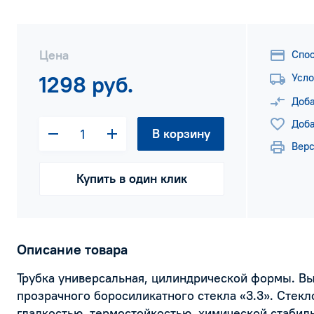
Цена
Спо
1298 руб.
Усло
Доба
Доба
В корзину
Верс
Купить в один клик
Описание товара
Трубка универсальная, цилиндрической формы. Вы
прозрачного боросиликатного стекла «3.3». Стекл
гладкостью, термостойкостью, химической стабил