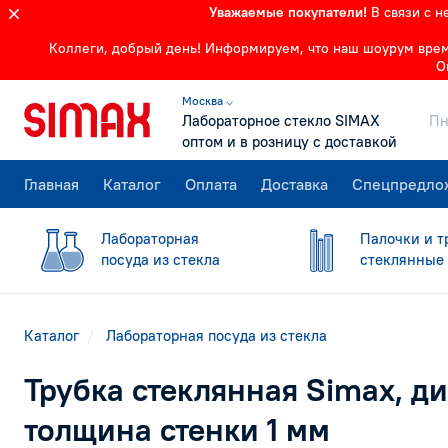
Уважаемые покупатели!
В связи с 
Коллеги, добрый день! Информируем, что наш шоурум времен
О
Москва ⌵
Лабораторное стекло SIMAX
Пн
оптом и в розницу с доставкой
Главная
Каталог
Оплата
Доставка
Спецпредло
Лабораторная
Палочки и т
посуда из стекла
стеклянные
Каталог
Лабораторная посуда из стекла
Трубка стеклянная Simax, ди
толщина стенки 1 мм