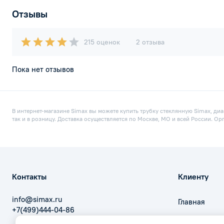
Отзывы
215 оценок
2 отзыва
Пока нет отзывов
В интернет-магазине Simax вы можете купить трубку стеклянную Simax, диа
так и в розницу. Доставка осуществляется по Москве, МО и всей России. О
Контакты
Клиенту
info@simax.ru
Главная
+7(499)444-04-86
Оплата