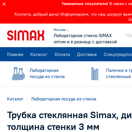
Уважаемые покупатели!
В связи с 
Коллеги, добрый день! Информируем, что наш шоурум времен
О
Москва ⌵
Лабораторное стекло SIMAX
Пн
оптом и в розницу с доставкой
Главная
Каталог
Оплата
Доставка
Спецпредло
Лабораторная
Палочки и т
посуда из стекла
стеклянные
Каталог
Лабораторная посуда из стекла
Трубка стеклянная Simax, д
толщина стенки 3 мм