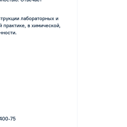
.
нструкции лабораторных и
 практике, в химической,
нности.
1400-75