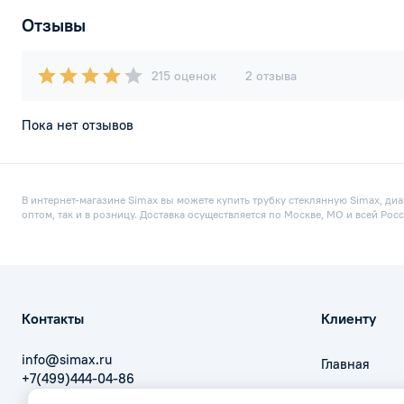
Отзывы
215 оценок
2 отзыва
Пока нет отзывов
В интернет-магазине Simax вы можете купить трубку стеклянную Simax, ди
оптом, так и в розницу. Доставка осуществляется по Москве, МО и всей Ро
Контакты
Клиенту
info@simax.ru
Главная
+7(499)444-04-86
Оплата