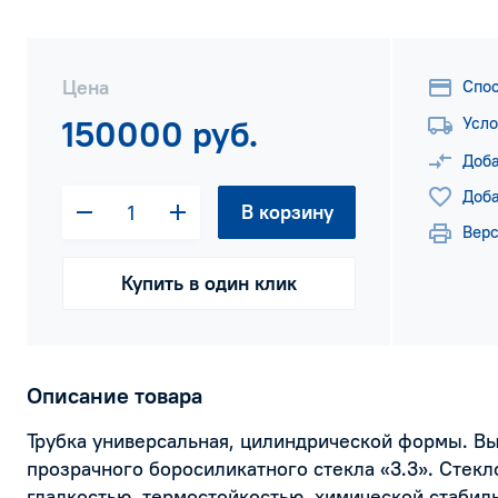
Цена
Спо
150000 руб.
Усло
Доба
Доба
В корзину
Верс
Купить в один клик
Описание товара
Трубка универсальная, цилиндрической формы. Вы
прозрачного боросиликатного стекла «3.3». Стекл
гладкостью, термостойкостью, химической стабил